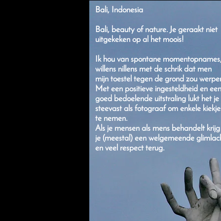
Bali, Indonesia
Bali, beauty of nature. Je geraakt niet
uitgekeken op al het
moois!
Ik hou van spontane momentopnames
willens nillens met de schrik dat men
mijn toestel tegen de grond zou werpe
Met een positieve ingesteldheid en ee
goed bedoelende uitstraling lukt het je
steevast als fotograaf om enkele kiekje
te nemen.
Als je mensen als mens behandelt krijg
je (meestal) een welgemeende glimlac
en veel respect terug.