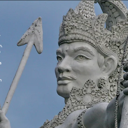
,
n.
n
s
h